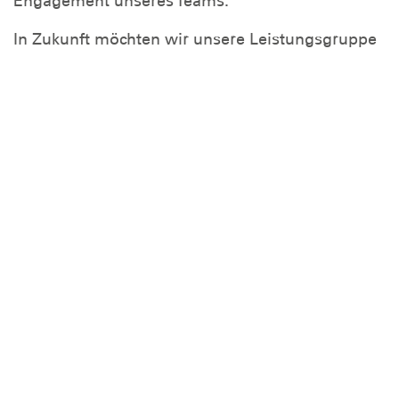
Engagement unseres Teams.
In Zukunft möchten wir unsere Leistungsgruppe
weiter ausbauen und auch in höheren
Altersklassen an unsere bisherigen Erfolge
anknüpfen. Unser Ziel: den Rettungssport in
unserer Ortsgruppe nachhaltig stärken und
weiterhin junge Talente fördern.
Historie
2025
2024