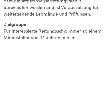
dem Einsatz im Wasserrettungsdienst
durchlaufen werden und ist Voraussetzung für
weitergehende Lehrgänge und Prüfungen.
Zielgruppe
Für interessierte Rettungsschwimmer ab einem
Mindestalter von 12 Jahren, die im
Wasserrettungsdienst tätig werden möchten.
Inhalte
Hand- und Trillerpfeifensignale
Flaggen- und Sicherheitszeichen
Einsatz auf dem Rettungsboot
Bestandteile der Tauchergrundausrüstung
Gewöhnung an die Umgebung im
Freigewässer
Rettungsbrett oder Rettungskajak