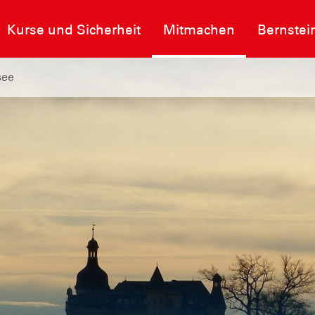
Kurse und Sicherheit
Mitmachen
Bernstei
see
e auf allen