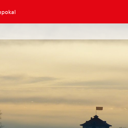
npokal